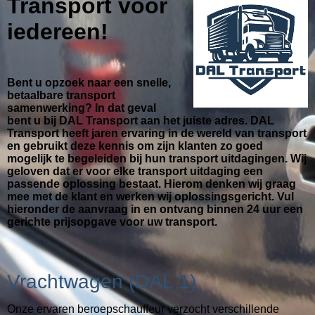
Transport voor
iedereen!
Bent u opzoek naar een snelle,
betaalbare transport
samenwerking? In dat geval
bent u bij DAL Transport aan het juiste adres. DAL
Transport heeft jaren ervaring in de wereld van transport
en gebruikt deze kennis om zijn klanten zo goed
mogelijk te begeleiden bij hun transport uitdagingen. Wij
geloven dat er voor elke transport uitdaging een
passende oplossing bestaat. Hierom denken wij graag
mee met de klant en werken wij oplossingsgericht. Vul
hieronder de aanvraag in en ontvang binnen 24 uur een
gerichte prijsopgave voor uw transport.
Vrachtwagen (DAL 1)
Onze ervaren beroepschauffeur verzocht verschillende