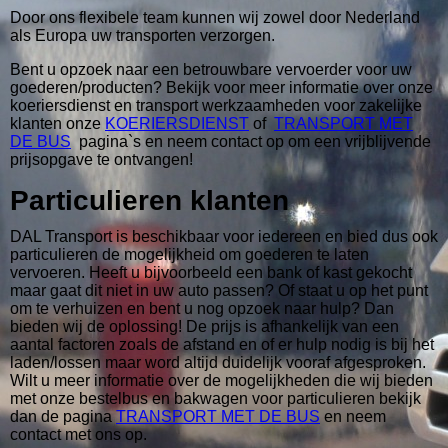
Door ons flexibele team kunnen wij zowel door Nederland
als Europa uw transporten verzorgen.
Bent u opzoek naar een betrouwbare vervoerder voor uw
goederen/producten? Bekijk voor meer informatie over onze
koeriersdienst en transport werkzaamheden voor zakelijke
klanten onze
KOERIERSDIENST
of
TRANSPORT MET
DE BUS
pagina`s en neem contact op om een vrijblijvende
prijsopgave te ontvangen!
Particulieren klanten
DAL Transport is beschikbaar voor iedereen en bied dus ook
particulieren de mogelijkheid om goederen te laten
vervoeren. Heeft u bijvoorbeeld een bank of kast gekocht
maar gaat dit niet in uw auto passen? Of staat u op het punt
om te verhuizen en bent u nog opzoek naar hulp? Dan
bieden wij de oplossing! De prijs is afhankelijk van een
aantal factoren zoals de afstand en of er hulp nodig is bij het
laden/lossen maar word altijd duidelijk vooraf afgesproken.
Wilt u meer informatie over de mogelijkheden die wij bieden
met onze bestelbus en bakwagen voor particulieren bekijk
dan de pagina
TRANSPORT MET DE BUS
en neem
contact met ons op.