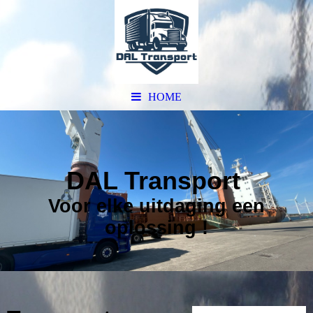
HOME
DAL Transport
Voor elke uitdaging een
oplossing !