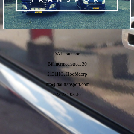
DAL transport
Bijlmermeerstraat 30
2131HC, Hoofddorp
info@dal-transport.com
023 234 03 36