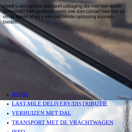
Heeft u een unieke transport uitdaging die hier niet wordt
benoemd? Niet getreurd neem ook dan contact met ons op
om te kijken of wij u een passende oplossing kunnen
bieden.
HOME
LAST-MILE DELIVERY/DISTRIBUTIE
VERHUIZEN MET DAL
TRANSPORT MET DE VRACHTWAGEN
INFO