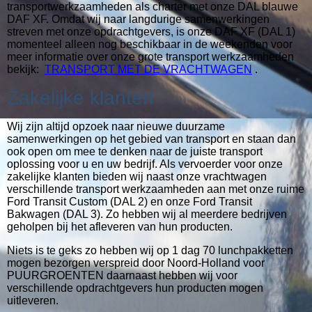
transportwerkzaamheden als charter met onze DAL blauwe
DAF XF. Omdat wij naar langdurige samenwerkingen
streven met onze opdrachtgevers, is onze DAF XF (DAL 1)
momenteel alleen nog beschikbaar in de weekenden voor
meer informatie over onze grote transport werkzaamheden
bekijk:
TRANSPORT MET DE VRACHTWAGEN
.
Zakelijke klanten
Wij zijn altijd opzoek naar nieuwe duurzame
samenwerkingen op het gebied van transport en staan dan
ook open om mee te denken naar de juiste transport
oplossing voor u en uw bedrijf. Als vervoerder voor onze
zakelijke klanten bieden wij naast onze vrachtwagen
verschillende transport werkzaamheden aan met onze ruime
Ford Transit Custom (DAL 2) en onze Ford Transit
Bakwagen (DAL 3). Zo hebben wij al meerdere bedrijven
geholpen bij het afleveren van hun producten.
Niets is te geks zo hebben wij op 1 dag 70 lunchpakketten
mogen bezorgen verspreid door Noord-Holland voor
PUURGROENTEN daarnaast hebben wij voor
verschillende opdrachtgevers hun producten mogen
uitleveren.