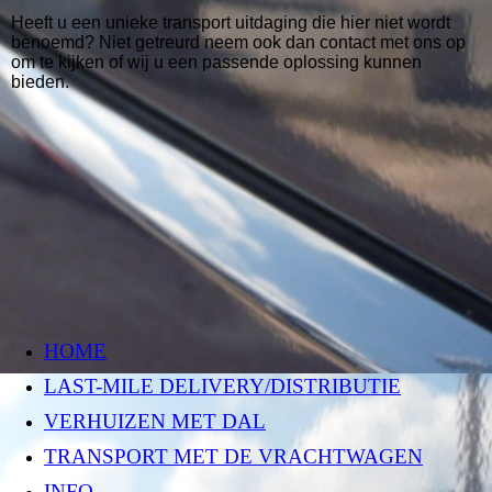
Heeft u een unieke transport uitdaging die hier niet wordt
benoemd? Niet getreurd neem ook dan contact met ons op
om te kijken of wij u een passende oplossing kunnen
bieden.
HOME
LAST-MILE DELIVERY/DISTRIBUTIE
VERHUIZEN MET DAL
TRANSPORT MET DE VRACHTWAGEN
INFO