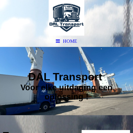
HOME
DAL Transport
Voor elke uitdaging een
oplossing !