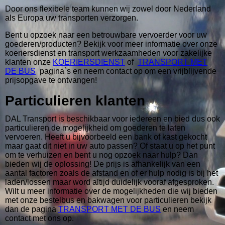
Door ons flexibele team kunnen wij zowel door Nederland
als Europa uw transporten verzorgen.
Bent u opzoek naar een betrouwbare vervoerder voor uw
goederen/producten? Bekijk voor meer informatie over onze
koeriersdienst en transport werkzaamheden voor zakelijke
klanten onze
KOERIERSDIENST
of
TRANSPORT MET
DE BUS
pagina`s en neem contact op om een vrijblijvende
prijsopgave te ontvangen!
Particulieren klanten
DAL Transport is beschikbaar voor iedereen en bied dus ook
particulieren de mogelijkheid om goederen te laten
vervoeren. Heeft u bijvoorbeeld een bank of kast gekocht
maar gaat dit niet in uw auto passen? Of staat u op het punt
om te verhuizen en bent u nog opzoek naar hulp? Dan
bieden wij de oplossing! De prijs is afhankelijk van een
aantal factoren zoals de afstand en of er hulp nodig is bij het
laden/lossen maar word altijd duidelijk vooraf afgesproken.
Wilt u meer informatie over de mogelijkheden die wij bieden
met onze bestelbus en bakwagen voor particulieren bekijk
dan de pagina
TRANSPORT MET DE BUS
en neem
contact met ons op.