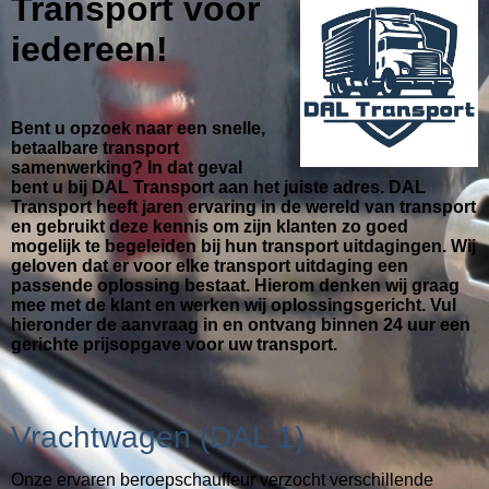
Transport voor
iedereen!
Bent u opzoek naar een snelle,
betaalbare transport
samenwerking? In dat geval
bent u bij DAL Transport aan het juiste adres. DAL
Transport heeft jaren ervaring in de wereld van transport
en gebruikt deze kennis om zijn klanten zo goed
mogelijk te begeleiden bij hun transport uitdagingen. Wij
geloven dat er voor elke transport uitdaging een
passende oplossing bestaat. Hierom denken wij graag
mee met de klant en werken wij oplossingsgericht. Vul
hieronder de aanvraag in en ontvang binnen 24 uur een
gerichte prijsopgave voor uw transport.
Vrachtwagen (DAL 1)
Onze ervaren beroepschauffeur verzocht verschillende