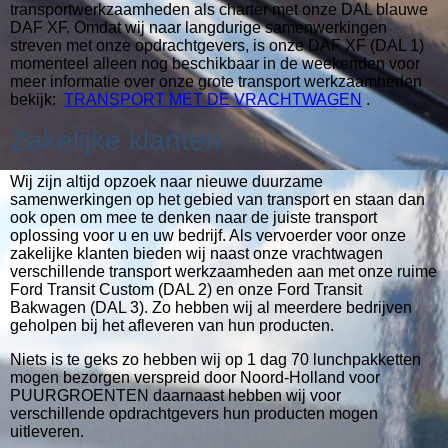
transportwerkzaamheden als charter met onze DAL blauwe
DAF XF. Omdat wij naar langdurige samenwerkingen
streven met onze opdrachtgevers, is onze DAF XF (DAL 1)
momenteel alleen nog beschikbaar in de weekenden voor
meer informatie over onze grote transport werkzaamheden
bekijk:
TRANSPORT MET DE VRACHTWAGEN
.
Zakelijke klanten
Wij zijn altijd opzoek naar nieuwe duurzame
samenwerkingen op het gebied van transport en staan dan
ook open om mee te denken naar de juiste transport
oplossing voor u en uw bedrijf. Als vervoerder voor onze
zakelijke klanten bieden wij naast onze vrachtwagen
verschillende transport werkzaamheden aan met onze ruime
Ford Transit Custom (DAL 2) en onze Ford Transit
Bakwagen (DAL 3). Zo hebben wij al meerdere bedrijven
geholpen bij het afleveren van hun producten.
Niets is te geks zo hebben wij op 1 dag 70 lunchpakketten
mogen bezorgen verspreid door Noord-Holland voor
PUURGROENTEN daarnaast hebben wij voor
verschillende opdrachtgevers hun producten mogen
uitleveren.